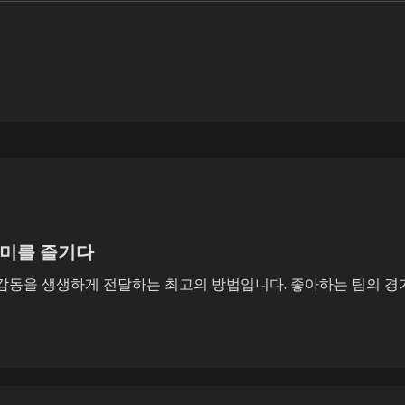
재미를 즐기다
동을 생생하게 전달하는 최고의 방법입니다. 좋아하는 팀의 경기를