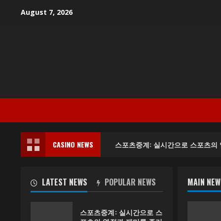
Skip
August 7, 2026
to
content
CASINO NEWS
스포츠중계: 실시간으로 스포츠의 
LATEST NEWS
POPULAR NEWS
MAIN NEW
스포츠중계: 실시간으로 스