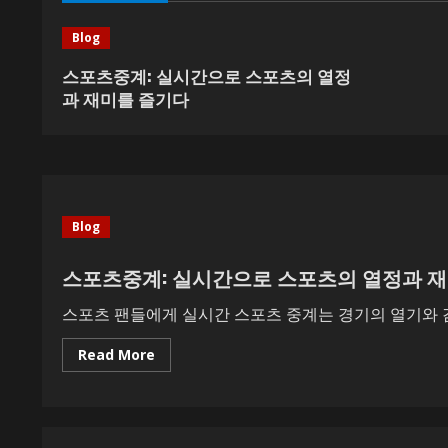
Blog
스포츠중계: 실시간으로 스포츠의 열정
과 재미를 즐기다
Blog
스포츠중계: 실시간으로 스포츠의 열정과 
스포츠 팬들에게 실시간 스포츠 중계는 경기의 열기와 감
Read
Read More
more
about
스
포
츠
중