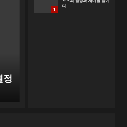
포츠의 열정과 재미를 즐기
다
1
열정