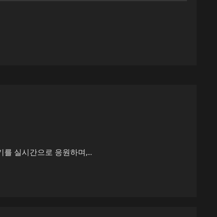
 실시간으로 응원하며,...